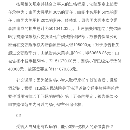
按照相关规定并结合当事人的过错程度，法院酌定上述责
任承担为：由周大强承担30%的责任，由杨小智承担50%的责
任，由吴大美承担20%的责任。经核算，原告周大强本次交通
事故造成的损失总计为501341.33元。上述损失均超过了交强险
医疗费赔偿限额和交强险死亡伤残赔偿限额，故被告保险公司
应当在交强险限额内赔偿原告周大强198000元；对于原告损失
超过交强险部分，由被告吴大美承担20%，即60668.26元；由
被告杨小智承担50%，即151670.66元，因杨小智已经先行垫付
40000元，故还需要支付111670.66元。
补充说明：因为被告杨小智未取得摩托车驾驶资质，且醉
酒驾驶，根据《zui高人民法院关于审理道路交通事故损害赔偿
案件适用法律若干问题的解释》第十五条的规定，被告保险公
司在赔偿范围内可以向杨小智主张追偿权。
02
受害人自身患有疾病的，能否减轻侵权人的赔偿责任？