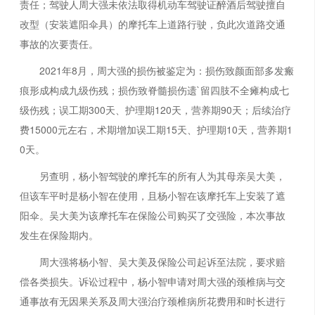
责任；驾驶人周大强未依法取得机动车驾驶证醉酒后驾驶擅自
改型（安装遮阳伞具）的摩托车上道路行驶，负此次道路交通
事故的次要责任。
2021年8月，周大强的损伤被鉴定为：损伤致颜面部多发瘢
痕形成构成九级伤残；损伤致脊髓损伤遗`留四肢不全瘫构成七
级伤残；误工期300天、护理期120天，营养期90天；后续治疗
费15000元左右，术期增加误工期15天、护理期10天，营养期1
0天。
另查明，杨小智驾驶的摩托车的所有人为其母亲吴大美，
但该车平时是杨小智在使用，且杨小智在该摩托车上安装了遮
阳伞。吴大美为该摩托车在保险公司购买了交强险，本次事故
发生在保险期内。
周大强将杨小智、吴大美及保险公司起诉至法院，要求赔
偿各类损失。诉讼过程中，杨小智申请对周大强的颈椎病与交
通事故有无因果关系及周大强治疗颈椎病所花费用和时长进行