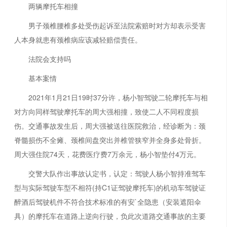
两辆摩托车相撞
男子颈椎腰椎多处受伤起诉至法院索赔时对方却表示受害
人本身就患有颈椎病应该减轻赔偿责任。
法院会支持吗
基本案情
2021年1月21日19时37分许，杨小智驾驶二轮摩托车与相
对方向同样驾驶摩托车的周大强相撞，致使二人不同程度损
伤。交通事故发生后，周大强被送往医院救治，经诊断为：颈
脊髓损伤不全瘫、颈椎间盘突出并椎管狭窄并全身多处骨折。
周大强住院74天，花费医疗费7万余元，杨小智垫付4万元。
交警大队作出事故认定书，认定：驾驶人杨小智持准驾车
型与实际驾驶车型不相符(持C1证驾驶摩托车)的机动车驾驶证
醉酒后驾驶机件不符合技术标准的有安`全隐患（安装遮阳伞
具）的摩托车在道路上逆向行驶，负此次道路交通事故的主要