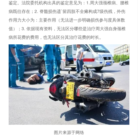
鉴定。法院委托机构出具的鉴定意见为：1.周大强颈椎病、腰椎
病既往存在；2. 脊髓损伤遗`留四肢不全瘫构成7级伤残，外伤
作用力大小为：主要作用（无法进一步明确损伤参与度具体数
值）；3. 依据现有资料，无法区分哪些是治疗周大强自身颈椎
病所花费的费用，也无法区分其治疗花费的时长。
图片来源于网络